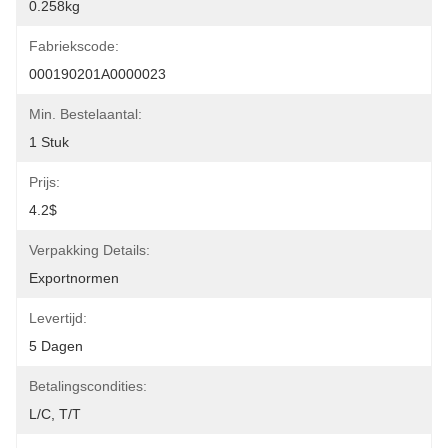
0.258kg
Fabriekscode:
000190201A0000023
Min. Bestelaantal:
1 Stuk
Prijs:
4.2$
Verpakking Details:
Exportnormen
Levertijd:
5 Dagen
Betalingscondities:
L/C, T/T