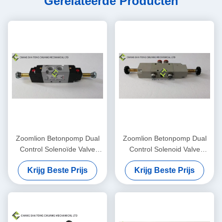
Gerelateerde Producten
Zoomlion Betonpomp Dual
Zoomlion Betonpomp Dual
Control Solenoïde Valve
Control Solenoid Valve
334D-015-02 1010302328
METAL WORK 1070500150
Krijg Beste Prijs
Krijg Beste Prijs