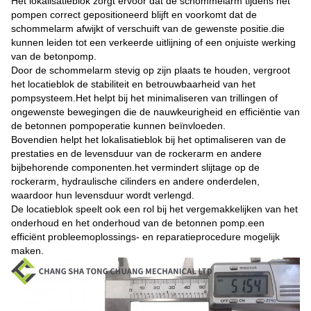
Het lokalisatieblok zorgt ervoor dat de schommelarm tijdens het
pompen correct gepositioneerd blijft en voorkomt dat de
schommelarm afwijkt of verschuift van de gewenste positie.die
kunnen leiden tot een verkeerde uitlijning of een onjuiste werking
van de betonpomp.
Door de schommelarm stevig op zijn plaats te houden, vergroot
het locatieblok de stabiliteit en betrouwbaarheid van het
pompsysteem.Het helpt bij het minimaliseren van trillingen of
ongewenste bewegingen die de nauwkeurigheid en efficiëntie van
de betonnen pompoperatie kunnen beïnvloeden.
Bovendien helpt het lokalisatieblok bij het optimaliseren van de
prestaties en de levensduur van de rockerarm en andere
bijbehorende componenten.het vermindert slijtage op de
rockerarm, hydraulische cilinders en andere onderdelen,
waardoor hun levensduur wordt verlengd.
De locatieblok speelt ook een rol bij het vergemakkelijken van het
onderhoud en het onderhoud van de betonnen pomp.een
efficiënt probleemoplossings- en reparatieprocedure mogelijk
maken.