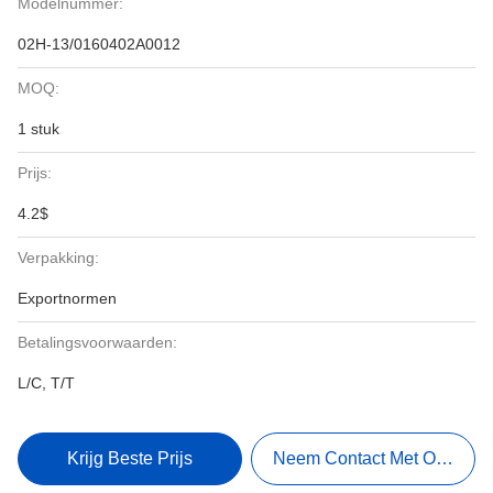
Modelnummer:
02H-13/0160402A0012
MOQ:
1 stuk
Prijs:
4.2$
Verpakking:
Exportnormen
Betalingsvoorwaarden:
L/C, T/T
Krijg Beste Prijs
Neem Contact Met Ons Op