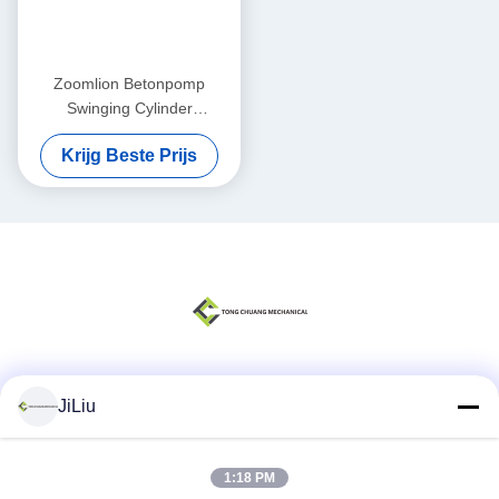
Zoomlion Betonpomp
Swinging Cylinder
Assemblage (links) F9000
Krijg Beste Prijs
(Voorrijrijzitter)
000190201A0200000
Sociale media
JiLiu
1:18 PM