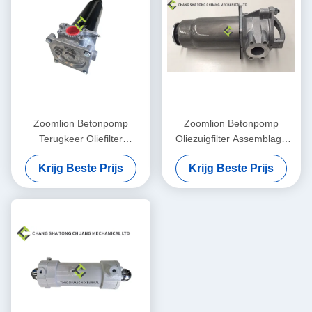
Zoomlion Betonpomp
Zoomlion Betonpomp
Terugkeer Oliefilter
Oliezuigfilter Assemblage
Assemblage KE 2884+KE
DRG 90 Mahler Originele
Krijg Beste Prijs
Krijg Beste Prijs
2883 1010600428
1010600452