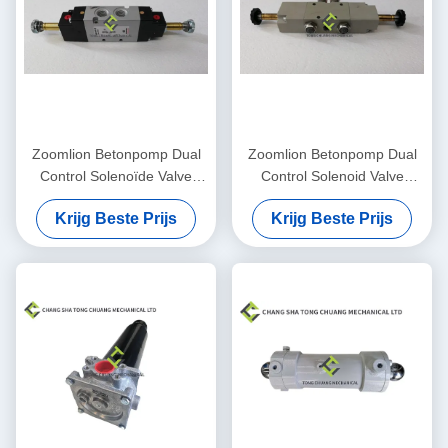
Zoomlion Betonpomp Dual
Zoomlion Betonpomp Dual
Control Solenoïde Valve
Control Solenoid Valve
334D-015-02 1010302328
METAL WORK 1070500150
Krijg Beste Prijs
Krijg Beste Prijs