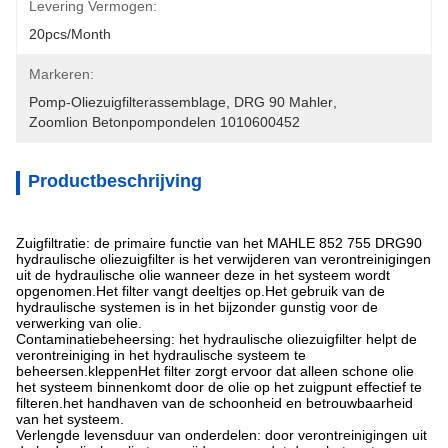
Levering Vermogen:
20pcs/month
Markeren:
Pomp-Oliezuigfilterassemblage
, 
DRG 90 Mahler
, 
Zoomlion Betonpompondelen 1010600452
Productbeschrijving
Zuigfiltratie: de primaire functie van het MAHLE 852 755 DRG90
hydraulische oliezuigfilter is het verwijderen van verontreinigingen
uit de hydraulische olie wanneer deze in het systeem wordt
opgenomen.Het filter vangt deeltjes op.Het gebruik van de
hydraulische systemen is in het bijzonder gunstig voor de
verwerking van olie.
Contaminatiebeheersing: het hydraulische oliezuigfilter helpt de
verontreiniging in het hydraulische systeem te
beheersen.kleppenHet filter zorgt ervoor dat alleen schone olie
het systeem binnenkomt door de olie op het zuigpunt effectief te
filteren.het handhaven van de schoonheid en betrouwbaarheid
van het systeem.
Verlengde levensduur van onderdelen: door verontreinigingen uit