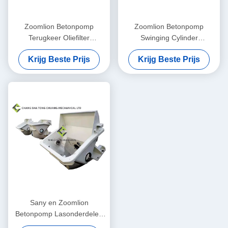
Zoomlion Betonpomp
Zoomlion Betonpomp
Terugkeer Oliefilter
Swinging Cylinder
Assemblage KE 2884+KE
Assemblage (links) F9000
Krijg Beste Prijs
Krijg Beste Prijs
2883 1010600428
(Voorrijrijzitter)
000190201A0200000
Sany en Zoomlion
Betonpomp Lasonderdelen
voor Hopper 0172101A1000