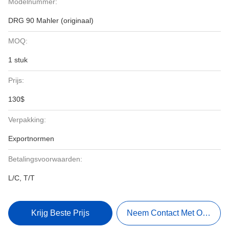
Modelnummer:
DRG 90 Mahler (originaal)
MOQ:
1 stuk
Prijs:
130$
Verpakking:
Exportnormen
Betalingsvoorwaarden:
L/C, T/T
Krijg Beste Prijs
Neem Contact Met Ons Op