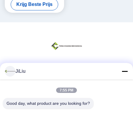
Krijg Beste Prijs
001790107A0100000
Sociale media
JiLiu
7:55 PM
Snel contact
Good day, what product are you looking for?
Telefoon
0086-18975137227
E-mail