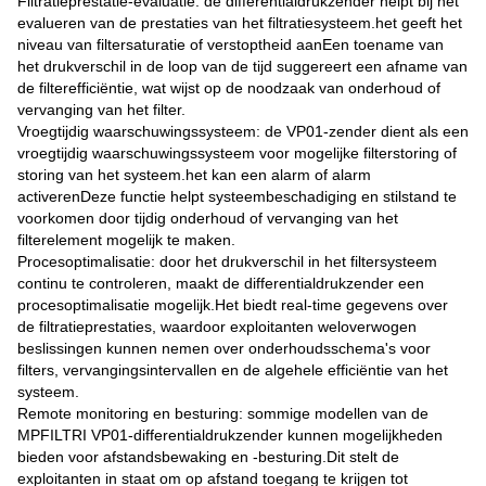
Filtratieprestatie-evaluatie: de differentialdrukzender helpt bij het
evalueren van de prestaties van het filtratiesysteem.het geeft het
niveau van filtersaturatie of verstoptheid aanEen toename van
het drukverschil in de loop van de tijd suggereert een afname van
de filterefficiëntie, wat wijst op de noodzaak van onderhoud of
vervanging van het filter.
Vroegtijdig waarschuwingssysteem: de VP01-zender dient als een
vroegtijdig waarschuwingssysteem voor mogelijke filterstoring of
storing van het systeem.het kan een alarm of alarm
activerenDeze functie helpt systeembeschadiging en stilstand te
voorkomen door tijdig onderhoud of vervanging van het
filterelement mogelijk te maken.
Procesoptimalisatie: door het drukverschil in het filtersysteem
continu te controleren, maakt de differentialdrukzender een
procesoptimalisatie mogelijk.Het biedt real-time gegevens over
de filtratieprestaties, waardoor exploitanten weloverwogen
beslissingen kunnen nemen over onderhoudsschema's voor
filters, vervangingsintervallen en de algehele efficiëntie van het
systeem.
Remote monitoring en besturing: sommige modellen van de
MPFILTRI VP01-differentialdrukzender kunnen mogelijkheden
bieden voor afstandsbewaking en -besturing.Dit stelt de
exploitanten in staat om op afstand toegang te krijgen tot