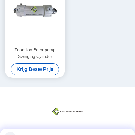
Zoomlion Betonpomp
Swinging Cylinder
Assemblage (links) F9000
Krijg Beste Prijs
(Voorrijrijzitter)
000190201A0200000