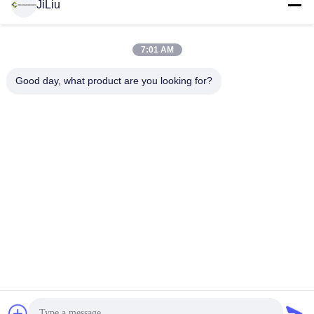
Sociale media
JiLiu
7:01 AM
Snel contact
Good day, what product are you looking for?
Telefoon
0086-18975137227
E-mail
tc18975137227@gmail.com
Adres
169 Renming de Weg van het Oosten, Tchang-cha, Hunan,
China
Privacybeleid
|
Sitemap
China Goed Kwaliteit concrete pompvervangstukken Auteursrecht
© 2022-2026 Changsha Tongchuang Mechanical Co., Ltd. . Allen