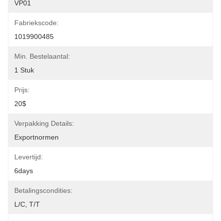
VP01
Fabriekscode:
1019900485
Min. Bestelaantal:
1 Stuk
Prijs:
20$
Verpakking Details:
Exportnormen
Levertijd:
6days
Betalingscondities:
L/C, T/T