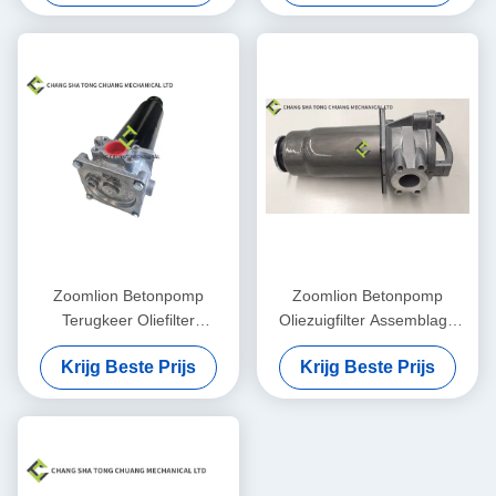
Zoomlion Betonpomp
Zoomlion Betonpomp
Terugkeer Oliefilter
Oliezuigfilter Assemblage
Assemblage KE 2884+KE
DRG 90 Mahler Originele
Krijg Beste Prijs
Krijg Beste Prijs
2883 1010600428
1010600452