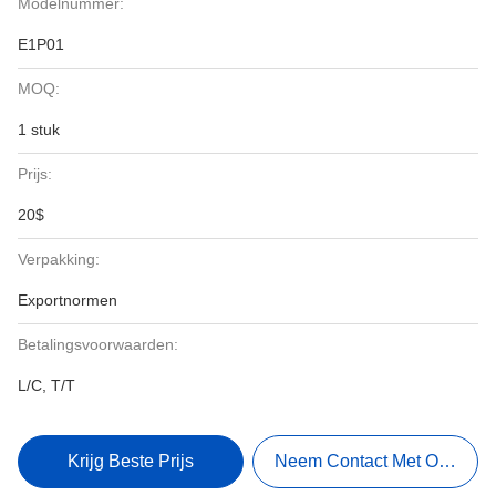
Modelnummer:
E1P01
MOQ:
1 stuk
Prijs:
20$
Verpakking:
Exportnormen
Betalingsvoorwaarden:
L/C, T/T
Krijg Beste Prijs
Neem Contact Met Ons Op