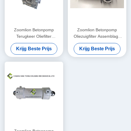
Zoomlion Betonpomp
Zoomlion Betonpomp
Terugkeer Oliefilter
Oliezuigfilter Assemblage
Assemblage KE 2884+KE
DRG 90 Mahler Originele
Krijg Beste Prijs
Krijg Beste Prijs
2883 1010600428
1010600452