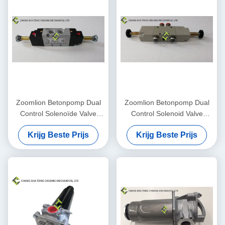
Zoomlion Betonpomp Dual
Zoomlion Betonpomp Dual
Control Solenoïde Valve
Control Solenoid Valve
334D-015-02 1010302328
METAL WORK 1070500150
Krijg Beste Prijs
Krijg Beste Prijs