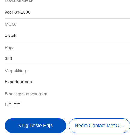
Modelnummer:
voor 8Y-1000
MOQ:
1 stuk
Prijs:
35$
Verpakking:
Exportnormen
Betalingsvoorwaarden:
L/C, T/T
Krijg Beste Prijs
Neem Contact Met Ons Op