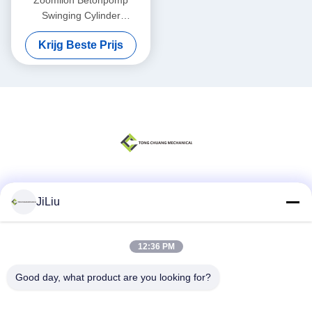
Zoomlion Betonpomp
Swinging Cylinder
Assemblage (links) F9000
Krijg Beste Prijs
(Voorrijrijzitter)
000190201A0200000
Sociale media
JiLiu
12:36 PM
Snel contact
Good day, what product are you looking for?
Telefoon
0086-18975137227