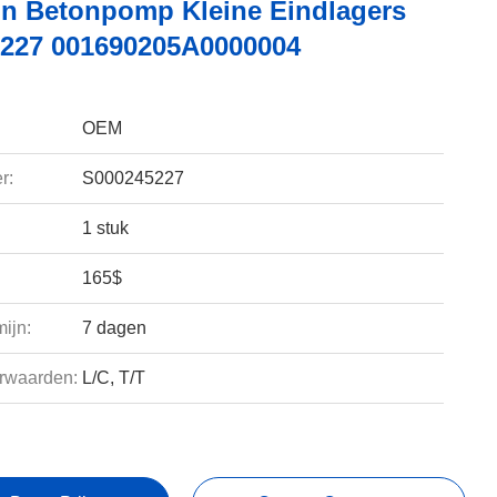
n Betonpomp Kleine Eindlagers
227 001690205A0000004
OEM
r:
S000245227
1 stuk
165$
ijn:
7 dagen
rwaarden:
L/C, T/T