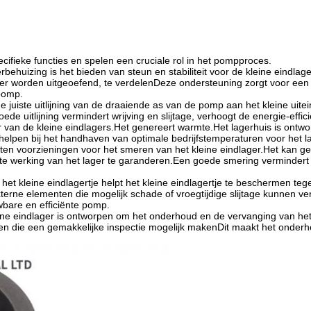
fieke functies en spelen een cruciale rol in het pompproces.
behuizing is het bieden van steun en stabiliteit voor de kleine eindlag
ger worden uitgeoefend, te verdelenDeze ondersteuning zorgt voor een g
 pomp.
de juiste uitlijning van de draaiende as van de pomp aan het kleine ui
uitlijning vermindert wrijving en slijtage, verhoogt de energie-effic
 van de kleine eindlagers.Het genereert warmte.Het lagerhuis is ontw
pen bij het handhaven van optimale bedrijfstemperaturen voor het la
tten voorzieningen voor het smeren van het kleine eindlager.Het kan 
 werking van het lager te garanderen.Een goede smering vermindert wr
t kleine eindlagertje helpt het kleine eindlagertje te beschermen tegen
rne elementen die mogelijk schade of vroegtijdige slijtage kunnen ve
wbare en efficiënte pomp.
ne eindlager is ontworpen om het onderhoud en de vervanging van het k
n die een gemakkelijke inspectie mogelijk makenDit maakt het onderh