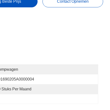
g Beste Prijs
Contact Opnemen
ompwagen
01690205A0000004
 Stuks Per Maand