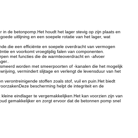
er in de betonpomp.Het houdt het lager stevig op zijn plaats en
oede uitlijning en een soepele rotatie van het lager, wat
teinde.die een efficiënte en soepele overdracht van vermogen
iëntie en voorkomt vroegtijdig falen van componenten.
orpen met functies die de warmteoverdracht en -afvoer
ger..
gesmeerd worden met smeerpoorten of -kanalen die het mogelijk
ijving, vermindert slijtage en verlengt de levensduur van het
 verontreinigende stoffen zoals stof, vuil en puin.Het biedt
roorzakenDeze bescherming helpt de integriteit en de
leine eindlager te vergemakkelijken.Het kan voorzien zijn van
oud gemakkelijker en zorgt ervoor dat de betonnen pomp snel