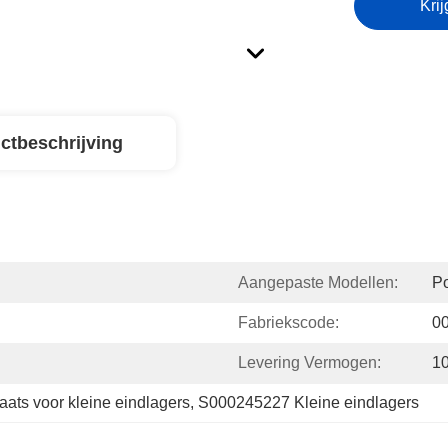
Krij
ctbeschrijving
Aangepaste Modellen:
P
Fabriekscode:
0
Levering Vermogen:
10
ts voor kleine eindlagers
, 
S000245227 Kleine eindlagers