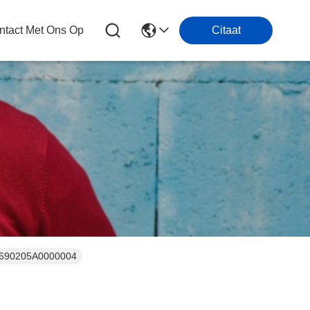
tact Met Ons Op
Citaat
01690205A0000004