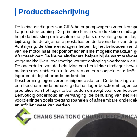
Productbeschrijving
De kleine eindlagers van CIFA-betonpompwagens vervullen speci
Lagerondersteuning: De primaire functie van de kleine eindlager
helpt de belasting en krachten die tijdens de werking op het la
bijdraagt tot de algemene prestaties en de levensduur van de
Achtslijving: de kleine eindlagers helpen bij het behouden van 
van de motor naar het pompmechanisme mogelijk maaktEen goede 
Warmteafvoer: De kleine eindlagers helpen bij de warmteafvoer
vergemakkelijken, overmatige warmteophoping voorkomen en hel
De onderdelen van de behuizing van het kleine eindlager beva
maken smeermiddelen in te voeren om een soepele en efficiënte
lager en de bijbehorende onderdelen.
Bescherming tegen verontreinigende stoffen: De behuizing van he
een beschermende behuizing die het lager beschermt tegen exte
prestaties van het lager te behouden en zorgt voor een betrou
Eenvoudig onderhoud en vervanging: de behuizing van het klei
voorzieningen zoals toegangspanelen of afneembare onderdele
en efficiënt weer kan werken.