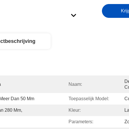
Krij
ctbeschrijving
De
a
Naam:
C
 Meer Dan 50 Mm
Toepasselijk Model:
C
an 280 Mm,
Kleur:
L
Parameters:
Z