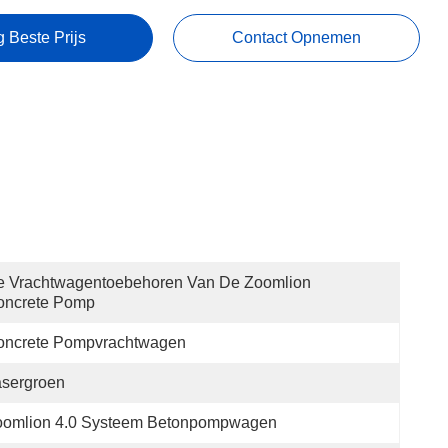
g Beste Prijs
Contact Opnemen
 Vrachtwagentoebehoren Van De Zoomlion 
oncrete Pomp
oncrete Pompvrachtwagen
asergroen
oomlion 4.0 Systeem Betonpompwagen