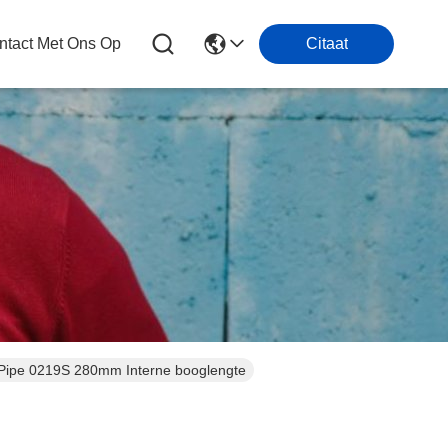
tact Met Ons Op
Citaat
 Pipe 0219S 280mm Interne booglengte