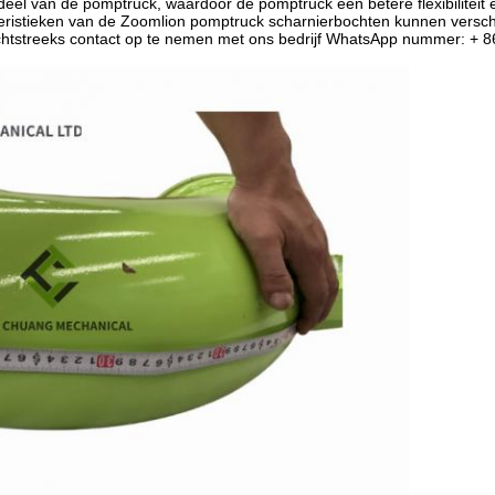
sdeel van de pomptruck, waardoor de pomptruck een betere flexibilitei
kteristieken van de Zoomlion pomptruck scharnierbochten kunnen verschi
rechtstreeks contact op te nemen met ons bedrijf WhatsApp nummer: 