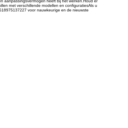
t en aanpassingsvermogen heeft bij het werken.Houd er
llen met verschillende modellen en configuratiesAls u
+ 8618975137227 voor nauwkeurige en de nieuwste