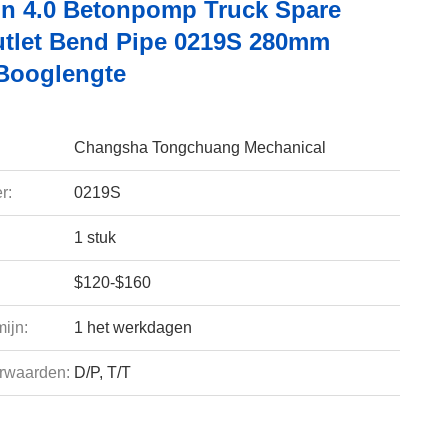
n 4.0 Betonpomp Truck Spare
utlet Bend Pipe 0219S 280mm
 Booglengte
Changsha Tongchuang Mechanical
r:
0219S
1 stuk
$120-$160
ijn:
1 het werkdagen
rwaarden:
D/P, T/T