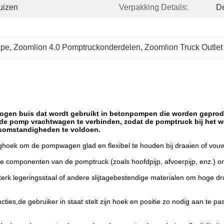
uizen
Verpakking Details:
De
ipe
, 
Zoomlion 4.0 Pomptruckonderdelen
, 
Zoomlion Truck Outle
bogen buis dat wordt gebruikt in betonpompen die worden geprod
 de pomp vrachtwagen te verbinden, zodat de pomptruck bij het
dsomstandigheden te voldoen.
ghoek om de pompwagen glad en flexibel te houden bij draaien of vou
 componenten van de pomptruck (zoals hoofdpijp, afvoerpijp, enz.) om 
erk legeringsstaal of andere slijtagebestendige materialen om hoge druk
ncties,de gebruiker in staat stelt zijn hoek en positie zo nodig aan te