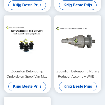
Boom Balansklep
Sanyzoomlion van de
Krijg Beste Prijs
Krijg Beste Prijs
Concrete Pompdelen
Concrete de
Zuigerassemblage
Zoomlion Betonpomp
Zoomlion Betonpomp Rotary
Onderdelen Spoel Van Multi
Reducer Assembly WHBH-
Way Valve
100C 1030201124
Krijg Beste Prijs
Krijg Beste Prijs