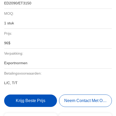
ED2090/ET3150
MOQ:
1 stuk
Prijs:
96$
Verpakking:
Exportnormen
Betalingsvoorwaarden:
L/C, T/T
Krijg Beste Prijs
Neem Contact Met Ons Op