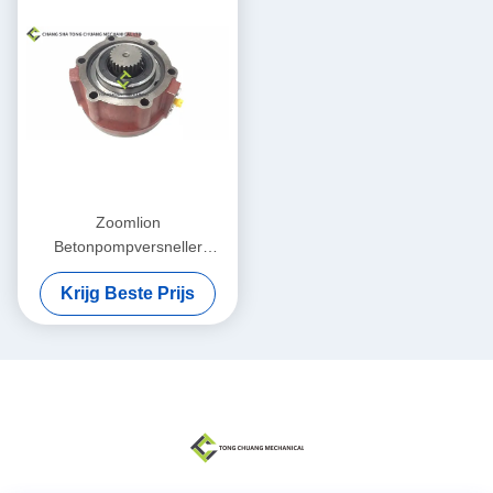
Zoomlion
Betonpompversneller
Remmechanisme Montage
Krijg Beste Prijs
ED2090 1039805629