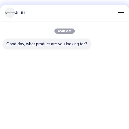
Sociale media
JiLiu
4:48 AM
Snel contact
Good day, what product are you looking for?
Telefoon
0086-18975137227
E-mail
tc18975137227@gmail.com
Adres
169 Renming de Weg van het Oosten, Tchang-cha, Hunan,
China
Privacybeleid
|
Sitemap
China Goed Kwaliteit concrete pompvervangstukken Auteursrecht