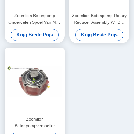
Zoomlion Betonpomp
Zoomlion Betonpomp Rotary
Onderdelen Spoel Van Multi
Reducer Assembly WHBH-
Way Valve
100C 1030201124
Krijg Beste Prijs
Krijg Beste Prijs
Zoomlion
Betonpompversneller
Remmechanisme Montage