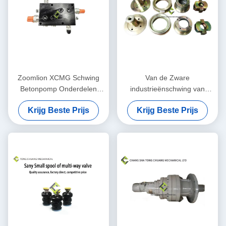
Zoomlion XCMG Schwing
Van de Zware
Betonpomp Onderdelen
industrieënschwing van
Boom Balansklep
Sanyzoomlion van de
Krijg Beste Prijs
Krijg Beste Prijs
Concrete Pompdelen
Concrete de
Zuigerassemblage