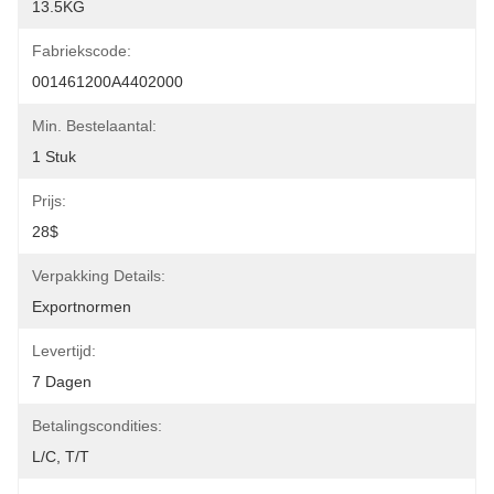
13.5KG
Fabriekscode:
001461200A4402000
Min. Bestelaantal:
1 Stuk
Prijs:
28$
Verpakking Details:
Exportnormen
Levertijd:
7 Dagen
Betalingscondities:
L/C, T/T