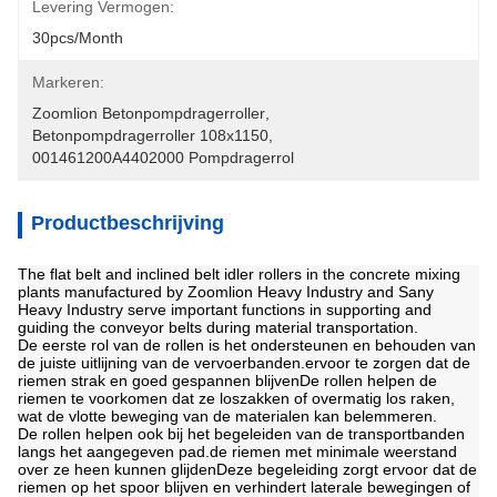
Levering Vermogen:
30pcs/month
Markeren:
Zoomlion Betonpompdragerroller
, 
Betonpompdragerroller 108x1150
, 
001461200A4402000 Pompdragerrol
Productbeschrijving
The flat belt and inclined belt idler rollers in the concrete mixing
plants manufactured by Zoomlion Heavy Industry and Sany
Heavy Industry serve important functions in supporting and
guiding the conveyor belts during material transportation.
De eerste rol van de rollen is het ondersteunen en behouden van
de juiste uitlijning van de vervoerbanden.ervoor te zorgen dat de
riemen strak en goed gespannen blijvenDe rollen helpen de
riemen te voorkomen dat ze loszakken of overmatig los raken,
wat de vlotte beweging van de materialen kan belemmeren.
De rollen helpen ook bij het begeleiden van de transportbanden
langs het aangegeven pad.de riemen met minimale weerstand
over ze heen kunnen glijdenDeze begeleiding zorgt ervoor dat de
riemen op het spoor blijven en verhindert laterale bewegingen of