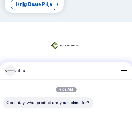
Krijg Beste Prijs
ED2090 1039805629
Sociale media
JiLiu
5:08 AM
Snel contact
Good day, what product are you looking for?
Telefoon
0086-18975137227
E-mail