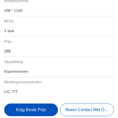
Modelnummer:
108 * 1150
MOQ:
1 stuk
Prijs:
28$
Verpakking:
Exportnormen
Betalingsvoorwaarden:
L/C, T/T
Krijg Beste Prijs
Neem Contact Met Ons Op