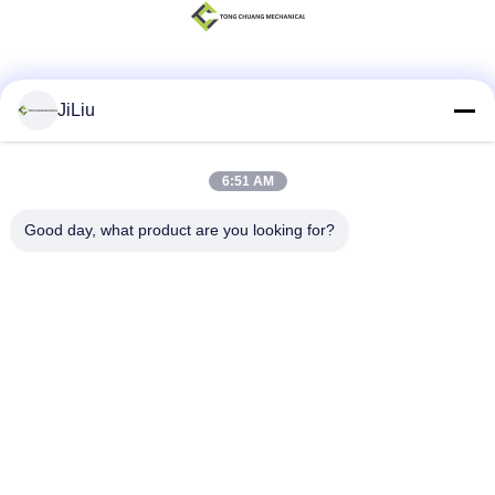
Sociale media
JiLiu
6:51 AM
Snel contact
Good day, what product are you looking for?
Telefoon
0086-18975137227
E-mail
tc18975137227@gmail.com
Adres
169 Renming de Weg van het Oosten, Tchang-cha, Hunan,
China