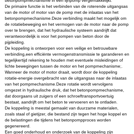
betonpompmechanisme in een lijnpomp vergemakkelijkt.
De primaire functie is het verbinden van de roterende uitgangsas
van de motor of motor van de pomp met de inlaatas van het
betonpompmechanisme.Deze verbinding maakt het mogelijk om
de rotatiebeweging en het vermogen van de motor naar de pomp
over te brengen, dat het hydraulische systeem aandrijft dat
verantwoordelijk is voor het pompen van beton door de
pijpleiding.
De koppeling is ontworpen voor een veilige en betrouwbare
verbinding,een efficiënte vermogenstransmissie te garanderen en
tegelijkertijd rekening te houden met eventuele misleidingen of
lichte bewegingen tussen de motor en het pompmechanisme;.
Wanneer de motor of motor draait, wordt door de koppeling
rotatie-energie overgebracht van de uitgangsas naar de inlaatas
van het pompmechanisme.Deze rotatie wordt vervolgens
omgezet in hydraulische druk, dat het betonpompmechanisme,
dat doorgaans uit zuigers of een schroeftransportvoertuig
bestaat, aandrijft om het beton te vervoeren en te ontladen.
De koppeling is meestal gemaakt van duurzame materialen,
zoals staal of gietijzer, die bestand zijn tegen het hoge koppel en
de belastingen die tijdens het betonpompproces worden
gegenereerd.
Een goed onderhoud en onderzoek van de koppeling zijn