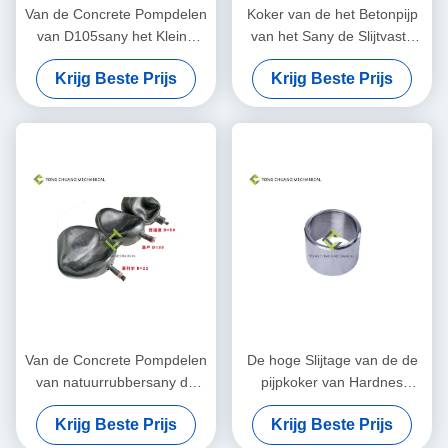
Van de Concrete Pompdelen
Koker van de het Betonpijp
van D105sany het Kleine
van het Sany de Slijtvaste
Beëindigen die
Staal voor beton
Krijg Beste Prijs
Krijg Beste Prijs
Blokassemblage dragen
Van de Concrete Pompdelen
De hoge Slijtage van de de
van natuurrubbersany de
pijpkoker van Hardnes
Accumulatorcapsule
Concrete voor s-Klep Kop
Krijg Beste Prijs
Krijg Beste Prijs
van de drijfstang