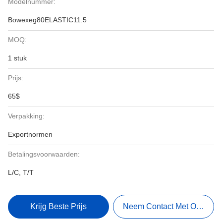
Modelnummer:
Bowexeg80ELASTIC11.5
MOQ:
1 stuk
Prijs:
65$
Verpakking:
Exportnormen
Betalingsvoorwaarden:
L/C, T/T
Krijg Beste Prijs
Neem Contact Met Ons Op