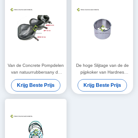
Van de Concrete Pompdelen
De hoge Slijtage van de de
van natuurrubbersany de
pijpkoker van Hardnes
Accumulatorcapsule
Concrete voor s-Klep Kop
Krijg Beste Prijs
Krijg Beste Prijs
van de drijfstang