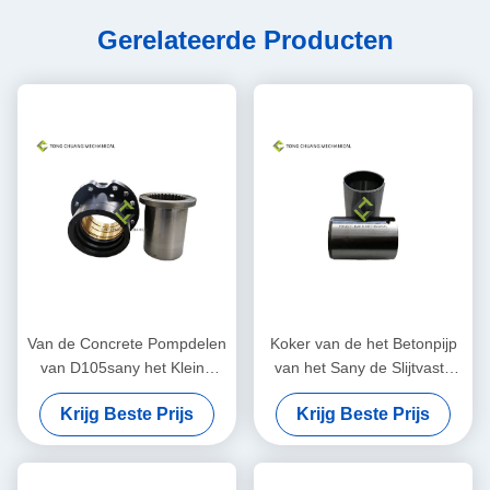
Gerelateerde Producten
Van de Concrete Pompdelen
Koker van de het Betonpijp
van D105sany het Kleine
van het Sany de Slijtvaste
Beëindigen die
Staal voor beton
Krijg Beste Prijs
Krijg Beste Prijs
Blokassemblage dragen