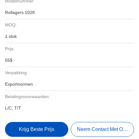
Modelnummer:
Rollagers 1028
MOQ:
1 stuk
Prijs:
55$
Verpakking:
Exportnormen
Betalingsvoorwaarden:
L/C, T/T
Krijg Beste Prijs
Neem Contact Met Ons Op