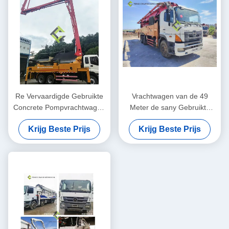
Re Vervaardigde Gebruikte
Vrachtwagen van de 49
Concrete Pompvrachtwagen
Meter de sany Gebruikte
Putzmeister 38 Meter
Concrete die Pomp met
Krijg Beste Prijs
Krijg Beste Prijs
HINO-Chassis wordt re-
vervaardigd