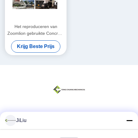
Het reproduceren van
Zoomlion gebruikte Concrete
Pompvrachtwagen met
Krijg Beste Prijs
Mercedes-Benz Chassis 8×4
Sociale media
JiLiu