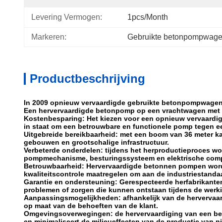
Levering Vermogen:
1pcs/month
Markeren:
Gebruikte betonpompwag
Productbeschrijving
In 2009 opnieuw vervaardigde gebruikte betonpompwagen 
Een hervervaardigde betonpomp op een vrachtwagen met 
Kostenbesparing: Het kiezen voor een opnieuw vervaardig
in staat om een betrouwbare en functionele pomp tegen een
Uitgebreide bereikbaarheid: met een boom van 36 meter k
gebouwen en grootschalige infrastructuur.
Verbeterde onderdelen: tijdens het herproductieproces w
pompmechanisme, besturingssysteem en elektrische comp
Betrouwbaarheid: Hervervaardigde betonnen pompen worde
kwaliteitscontrole maatregelen om aan de industriestandaa
Garantie en ondersteuning: Gerespecteerde herfabrikante
problemen of zorgen die kunnen ontstaan tijdens de werk
Aanpassingsmogelijkheden: afhankelijk van de hervervaar
op maat van de behoeften van de klant.
Omgevingsoverwegingen: de hervervaardiging van een beto
en minimaliseert de milieueffecten van de productie van n