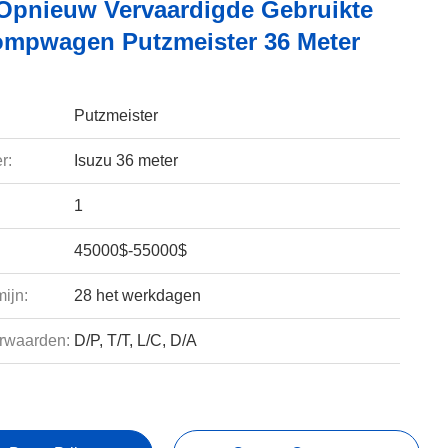
 Opnieuw Vervaardigde Gebruikte
mpwagen Putzmeister 36 Meter
Putzmeister
r:
Isuzu 36 meter
1
45000$-55000$
ijn:
28 het werkdagen
rwaarden:
D/P, T/T, L/C, D/A