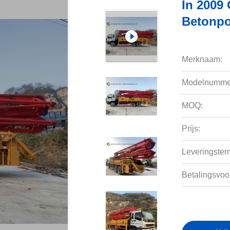
In 2009
Betonpo
Merknaam:
Modelnumme
MOQ:
Prijs:
Leveringsterm
Betalingsvoo