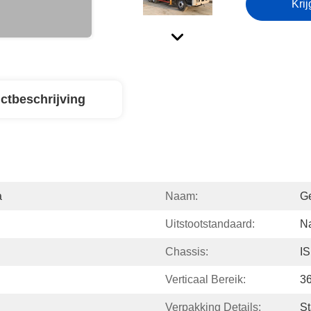
Krij
ctbeschrijving
a
Naam:
Ge
Uitstootstandaard:
Na
Chassis:
I
Verticaal Bereik:
36
Verpakking Details:
St