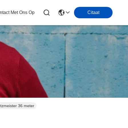
tact Met Ons Op
Citaat
tzmeister 36 meter