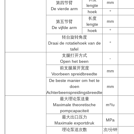
mm
第四节臂
lengte
De vierde arm
hoek
°
长度
mm
第五节臂
lengte
De vijfde arm
hoek
°
转台旋转角度
Draai de rotatiehoek van de
°
tafel
支腿打开方式
-
Open het been
前支腿展开宽度
mm
Voorbeen spreidbreedte
De beste manier om het te
doen
mm
Achterbeenspreidingsbreedte
最大理论泵送量
Maximale theoretische
m³/u
pompcapaciteit
最大出口压力
MPa
Maximale exportdruk
理论泵送次数
次/分钟