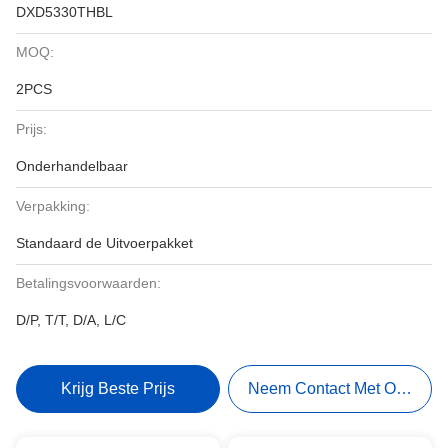
DXD5330THBL
MOQ:
2PCS
Prijs:
Onderhandelbaar
Verpakking:
Standaard de Uitvoerpakket
Betalingsvoorwaarden:
D/P, T/T, D/A, L/C
Krijg Beste Prijs
Neem Contact Met Ons Op