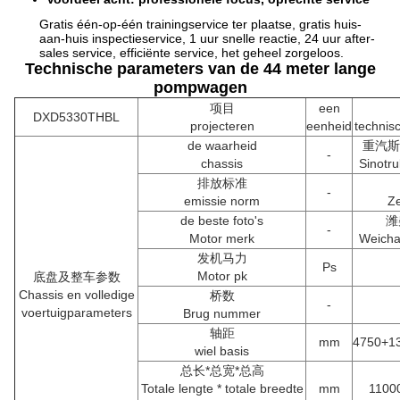
Gratis één-op-één trainingservice ter plaatse, gratis huis-
aan-huis inspectieservice, 1 uur snelle reactie, 24 uur after-
sales service, efficiënte service, het geheel zorgeloos.
Technische parameters van de 44 meter lange
pompwagen
项目
een
DXD5330THBL
projecteren
eenheid
technis
de waarheid
重汽斯
-
chassis
Sinotru
排放标准
-
emissie norm
Ze
de beste foto's
潍
-
Motor merk
Weicha
发机马力
Ps
Motor pk
底盘及整车参数
Chassis en volledige
桥数
-
voertuigparameters
Brug nummer
轴距
mm
4750+1
wiel basis
总长*总宽*总高
Totale lengte * totale breedte
mm
1100