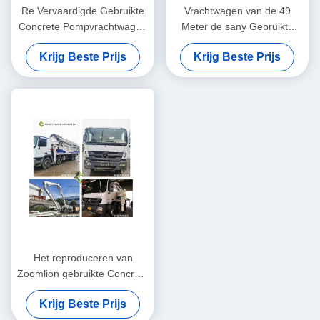
Re Vervaardigde Gebruikte
Vrachtwagen van de 49
Concrete Pompvrachtwagen
Meter de sany Gebruikte
Putzmeister 38 Meter
Concrete die Pomp met
Krijg Beste Prijs
Krijg Beste Prijs
HINO-Chassis wordt re-
vervaardigd
Het reproduceren van
Zoomlion gebruikte Concrete
Pompvrachtwagen met
Krijg Beste Prijs
Mercedes-Benz Chassis 8×4