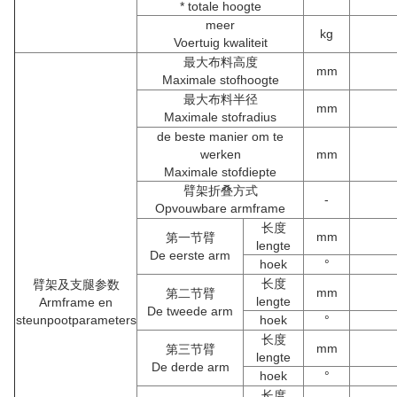
* totale hoogte
meer
kg
Voertuig kwaliteit
最大布料高度
mm
Maximale stofhoogte
最大布料半径
mm
Maximale stofradius
de beste manier om te
werken
mm
Maximale stofdiepte
臂架折叠方式
-
Opvouwbare armframe
长度
mm
第一节臂
lengte
De eerste arm
hoek
°
长度
臂架及支腿参数
mm
第二节臂
lengte
Armframe en
De tweede arm
steunpootparameters
hoek
°
长度
mm
第三节臂
lengte
De derde arm
hoek
°
长度