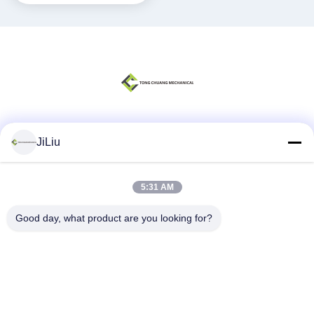
Sociale media
JiLiu
5:31 AM
Snel contact
Good day, what product are you looking for?
Telefoon
0086-18975137227
E-mail
tc18975137227@gmail.com