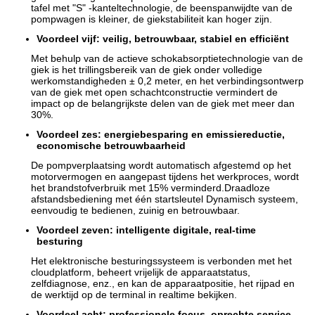
tafel met "S" -kanteltechnologie, de beenspanwijdte van de
pompwagen is kleiner, de giekstabiliteit kan hoger zijn.
Voordeel vijf: veilig, betrouwbaar, stabiel en efficiënt
Met behulp van de actieve schokabsorptietechnologie van de
giek is het trillingsbereik van de giek onder volledige
werkomstandigheden ± 0,2 meter, en het verbindingsontwerp
van de giek met open schachtconstructie vermindert de
impact op de belangrijkste delen van de giek met meer dan
30%.
Voordeel zes: energiebesparing en emissiereductie,
economische betrouwbaarheid
De pompverplaatsing wordt automatisch afgestemd op het
motorvermogen en aangepast tijdens het werkproces, wordt
het brandstofverbruik met 15% verminderd.Draadloze
afstandsbediening met één startsleutel Dynamisch systeem,
eenvoudig te bedienen, zuinig en betrouwbaar.
Voordeel zeven: intelligente digitale, real-time
besturing
Het elektronische besturingssysteem is verbonden met het
cloudplatform, beheert vrijelijk de apparaatstatus,
zelfdiagnose, enz., en kan de apparaatpositie, het rijpad en
de werktijd op de terminal in realtime bekijken.
Voordeel acht: professionele focus, oprechte service