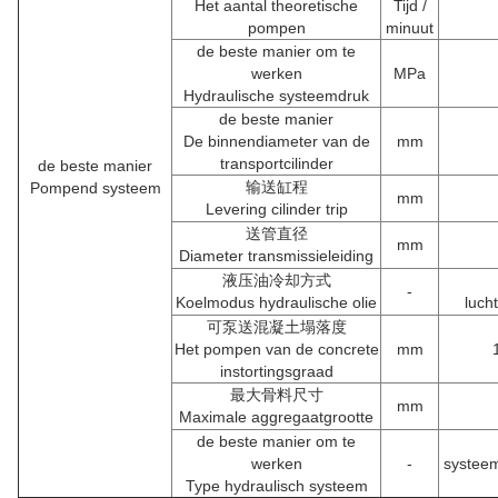
Het aantal theoretische
Tijd /
pompen
minuut
de beste manier om te
werken
MPa
Hydraulische systeemdruk
de beste manier
De binnendiameter van de
mm
transportcilinder
de beste manier
输送缸程
Pompend systeem
mm
Levering cilinder trip
送管直径
mm
Diameter transmissieleiding
液压油冷却方式
-
Koelmodus hydraulische olie
luch
可泵送混凝土塌落度
Het pompen van de concrete
mm
instortingsgraad
最大骨料尺寸
mm
Maximale aggregaatgrootte
de beste manier om te
werken
-
systeem
Type hydraulisch systeem