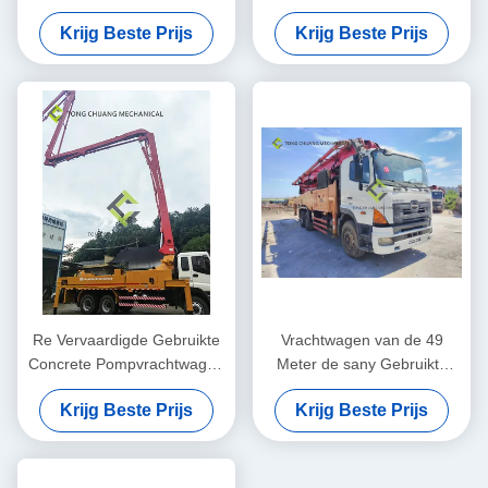
vrachtwagen-Opgezette 47
Boomvrachtwagens 56
Krijg Beste Prijs
Krijg Beste Prijs
Meter
Meter Opgezette Concrete
Pomp
Re Vervaardigde Gebruikte
Vrachtwagen van de 49
Concrete Pompvrachtwagen
Meter de sany Gebruikte
Putzmeister 38 Meter
Concrete die Pomp met
Krijg Beste Prijs
Krijg Beste Prijs
HINO-Chassis wordt re-
vervaardigd