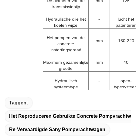
De diameter van de
mm
125
transmissiepijp
Hydraulische olie het
-
lucht het
koelen wijze
patentere
Het pompen van de
mm
160-220
concrete
instortingsgraad
Maximum gezamenlijke
mm
40
grootte
Hydraulisch
-
open-
systeemtype
typesystee
Taggen:
Het Reproduceren Gebruikte Concrete Pompvrachtwa
Re-Vervaardigde Sany Pompvrachtwagen