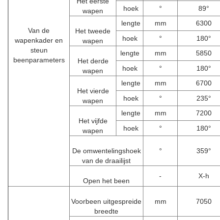
Het eerste
hoek
°
89°
wapen
lengte
mm
6300
Van de
Het tweede
hoek
°
180°
wapenkader en
wapen
steun
lengte
mm
5850
beenparameters
Het derde
hoek
°
180°
wapen
lengte
mm
6700
Het vierde
hoek
°
235°
wapen
lengte
mm
7200
Het vijfde
hoek
°
180°
wapen
De omwentelingshoek
°
359°
van de draailijst
-
X-h
Open het been
Voorbeen uitgespreide
mm
7050
breedte