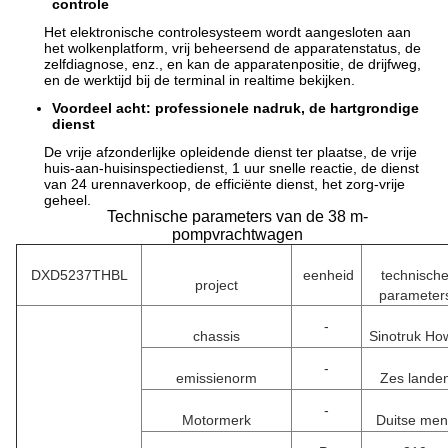
controle
Het elektronische controlesysteem wordt aangesloten aan
het wolkenplatform, vrij beheersend de apparatenstatus, de
zelfdiagnose, enz., en kan de apparatenpositie, de drijfweg,
en de werktijd bij de terminal in realtime bekijken.
Voordeel acht: professionele nadruk, de hartgrondige
dienst
De vrije afzonderlijke opleidende dienst ter plaatse, de vrije
huis-aan-huisinspectiedienst, 1 uur snelle reactie, de dienst
van 24 urennaverkoop, de efficiënte dienst, het zorg-vrije
geheel.
Technische parameters van de 38 m-
pompvrachtwagen
DXD5237THBL
eenheid
technisch
project
parameter
-
chassis
Sinotruk Ho
-
emissienorm
Zes lande
-
Motormerk
Duitse men