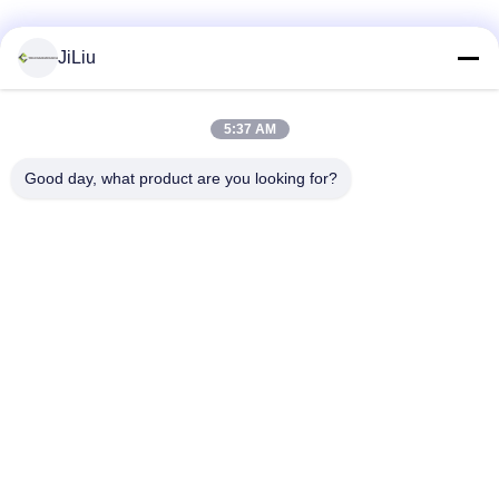
Sociale media
JiLiu
5:37 AM
Snel contact
Good day, what product are you looking for?
Telefoon
0086-18975137227
E-mail
tc18975137227@gmail.com
Adres
169 Renming de Weg van het Oosten, Tchang-cha, Hunan,
China
Privacybeleid
|
Sitemap