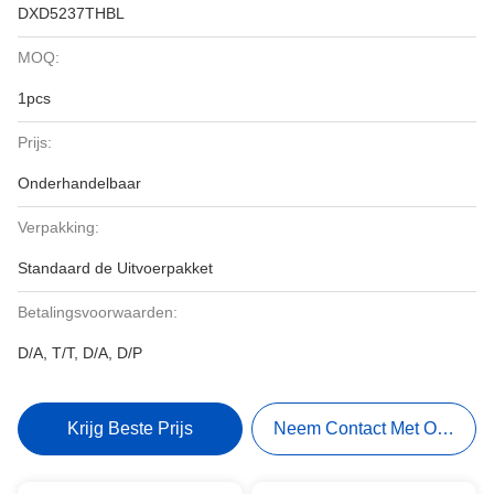
DXD5237THBL
MOQ:
1pcs
Prijs:
Onderhandelbaar
Verpakking:
Standaard de Uitvoerpakket
Betalingsvoorwaarden:
D/A, T/T, D/A, D/P
Krijg Beste Prijs
Neem Contact Met Ons Op