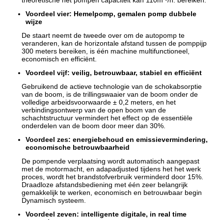
theoretische het pompen capaciteit kan 110m ³/h. bereiken.
Voordeel vier: Hemelpomp, gemalen pomp dubbele
wijze
De staart neemt de tweede over om de autopomp te
veranderen, kan de horizontale afstand tussen de pomppijp
300 meters bereiken, is één machine multifunctioneel,
economisch en efficiënt.
Voordeel vijf: veilig, betrouwbaar, stabiel en efficiënt
Gebruikend de actieve technologie van de schokabsorptie
van de boom, is de trillingswaaier van de boom onder de
volledige arbeidsvoorwaarde ± 0,2 meters, en het
verbindingsontwerp van de open boom van de
schachtstructuur vermindert het effect op de essentiële
onderdelen van de boom door meer dan 30%.
Voordeel zes: energiebehoud en emissievermindering,
economische betrouwbaarheid
De pompende verplaatsing wordt automatisch aangepast
met de motormacht, en adapadjusted tijdens het het werk
proces, wordt het brandstofverbruik verminderd door 15%.
Draadloze afstandsbediening met één zeer belangrijk
gemakkelijk te werken, economisch en betrouwbaar begin
Dynamisch systeem.
Voordeel zeven: intelligente digitale, in real time