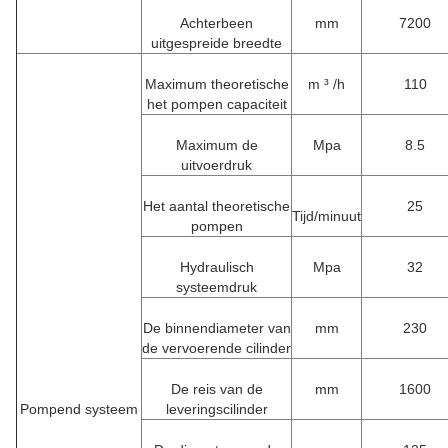
Achterbeen
mm
7200
uitgespreide breedte
Maximum theoretische
m ³ /h
110
het pompen capaciteit
Maximum de
Mpa
8.5
uitvoerdruk
Het aantal theoretische
25
Tijd/minuut
pompen
Hydraulisch
Mpa
32
systeemdruk
De binnendiameter van
mm
230
de vervoerende cilinder
De reis van de
mm
1600
Pompend systeem
leveringscilinder