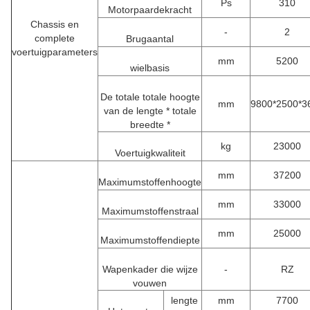
Ps
310
Motorpaardekracht
Chassis en
-
2
complete
Brugaantal
voertuigparameters
mm
5200
wielbasis
De totale totale hoogte
mm
9800*2500*3
van de lengte * totale
breedte *
kg
23000
Voertuigkwaliteit
mm
37200
Maximumstoffenhoogte
mm
33000
Maximumstoffenstraal
mm
25000
Maximumstoffendiepte
Wapenkader die wijze
-
RZ
vouwen
lengte
mm
7700