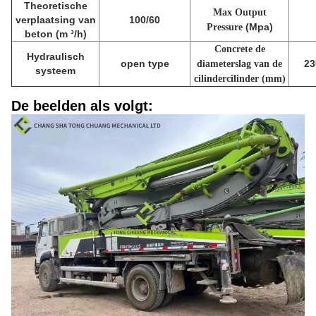
Theoretische
Max Output
verplaatsing van
100/60
(Mpa)
Pressure
beton (m ³/h)
Concrete de
Hydraulisch
open type
23
diameterslag van de
systeem
cilindercilinder (mm)
De beelden als volgt: