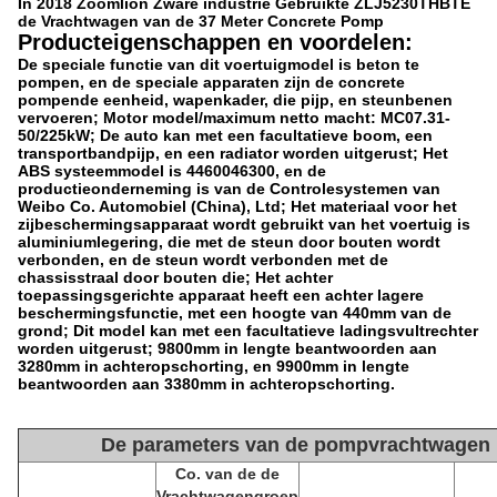
In 2018 Zoomlion Zware industrie Gebruikte ZLJ5230THBTE
de Vrachtwagen van de 37 Meter Concrete Pomp
Producteigenschappen en voordelen:
De speciale functie van dit voertuigmodel is beton te
pompen, en de speciale apparaten zijn de concrete
pompende eenheid, wapenkader, die pijp, en steunbenen
vervoeren; Motor model/maximum netto macht: MC07.31-
50/225kW; De auto kan met een facultatieve boom, een
transportbandpijp, en een radiator worden uitgerust; Het
ABS systeemmodel is 4460046300, en de
productieonderneming is van de Controlesystemen van
Weibo Co. Automobiel (China), Ltd; Het materiaal voor het
zijbeschermingsapparaat wordt gebruikt van het voertuig is
aluminiumlegering, die met de steun door bouten wordt
verbonden, en de steun wordt verbonden met de
chassisstraal door bouten die; Het achter
toepassingsgerichte apparaat heeft een achter lagere
beschermingsfunctie, met een hoogte van 440mm van de
grond; Dit model kan met een facultatieve ladingsvultrechter
worden uitgerust; 9800mm in lengte beantwoorden aan
3280mm in achteropschorting, en 9900mm in lengte
beantwoorden aan 3380mm in achteropschorting.
De parameters van de pompvrachtwagen
Co. van de de
Vrachtwagengroep