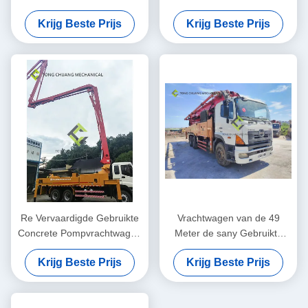
vrachtwagen-Opgezette 47
Boomvrachtwagens 56
Krijg Beste Prijs
Krijg Beste Prijs
Meter
Meter Opgezette Concrete
Pomp
Re Vervaardigde Gebruikte
Vrachtwagen van de 49
Concrete Pompvrachtwagen
Meter de sany Gebruikte
Putzmeister 38 Meter
Concrete die Pomp met
Krijg Beste Prijs
Krijg Beste Prijs
HINO-Chassis wordt re-
vervaardigd