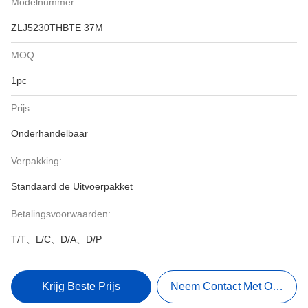
Modelnummer:
ZLJ5230THBTE 37M
MOQ:
1pc
Prijs:
Onderhandelbaar
Verpakking:
Standaard de Uitvoerpakket
Betalingsvoorwaarden:
T/T、L/C、D/A、D/P
Krijg Beste Prijs
Neem Contact Met Ons Op