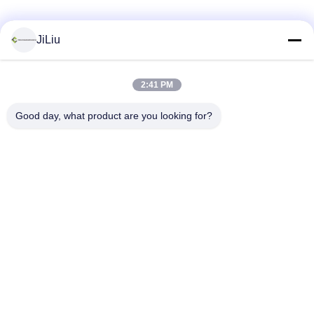
Sociale media
JiLiu
2:41 PM
Snel contact
Good day, what product are you looking for?
Telefoon
0086-18975137227
E-mail
tc18975137227@gmail.com
Adres
169 Renming de Weg van het Oosten, Tchang-cha, Hunan,
China
Privacybeleid
|
Sitemap