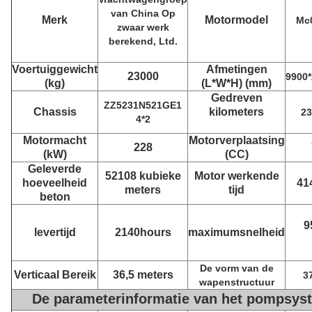
van China Op
Merk
Motormodel
Mc0
zwaar werk
berekend, Ltd.
Voertuiggewicht
Afmetingen
23000
9900*
(kg)
(L*W*H) (mm)
Gedreven
ZZ5231N521GE1
Chassis
kilometers
2
4*2
Motormacht
Motorverplaatsing
228
(kW)
(CC)
Geleverde
52108 kubieke
Motor werkende
hoeveelheid
41
meters
tijd
beton
9
levertijd
2140hours
maximumsnelheid
De vorm van de
Verticaal Bereik
36,5 meters
3
wapenstructuur
De parameterinformatie van het pompsys