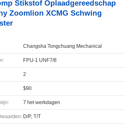
mp Stikstof Oplaadgereedschap
any Zoomlion XCMG Schwing
ster
Changsha Tongchuang Mechanical
r:
FPU-1 UNF7/8
2
$90
ijn:
7 het werkdagen
rwaarden:
D/P, T/T