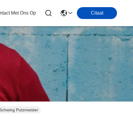
tact Met Ons Op
Citaat
Schwing Putzmeister