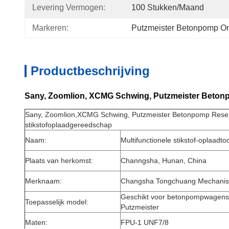
Levering Vermogen:
100 Stukken/Maand
Markeren:
Putzmeister Betonpomp O
Productbeschrijving
Sany, Zoomlion, XCMG Schwing, Putzmeister Betonp
Sany, Zoomlion,XCMG Schwing, Putzmeister Betonpomp Reserv
stikstofoplaadgereedschap
Naam:
Multifunctionele stikstof-oplaadtoo
Plaats van herkomst:
Channgsha, Hunan, China
Merknaam:
Changsha Tongchuang Mechanis
Geschikt voor betonpompwagens
Toepasselijk model:
Putzmeister
Maten:
FPU-1 UNF7/8