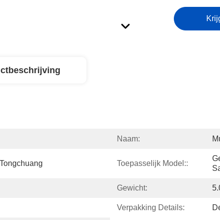
Krij
ctbeschrijving
Naam:
Mu
Ge
 Tongchuang
Toepasselijk Model::
Sa
Gewicht:
5.
Verpakking Details:
De