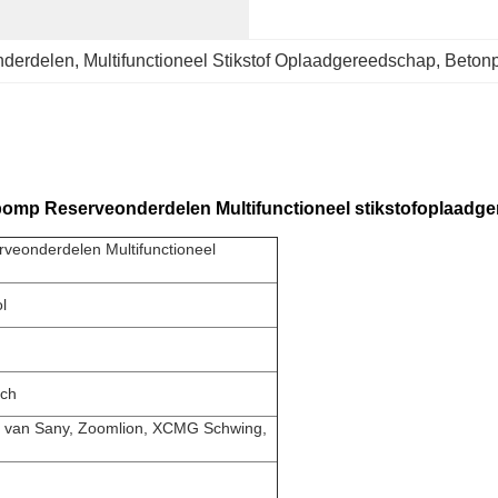
nderdelen
, 
Multifunctioneel Stikstof Oplaadgereedschap
, 
Betonp
omp Reserveonderdelen Multifunctioneel stikstofoplaadg
eonderdelen Multifunctioneel
l
ch
 van Sany, Zoomlion, XCMG Schwing,