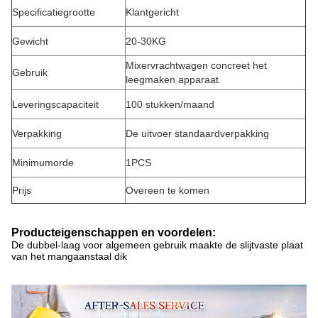
Specificatiegrootte
Klantgericht
Gewicht
20-30KG
Mixervrachtwagen concreet het
Gebruik
leegmaken apparaat
Leveringscapaciteit
100 stukken/maand
Verpakking
De uitvoer standaardverpakking
Minimumorde
1PCS
Prijs
Overeen te komen
Producteigenschappen en voordelen:
De dubbel-laag voor algemeen gebruik maakte de slijtvaste plaat
van het mangaanstaal dik