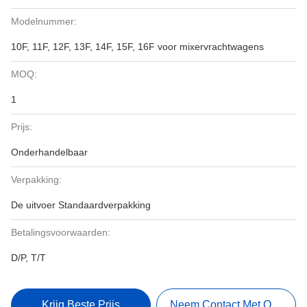
Modelnummer:
10F, 11F, 12F, 13F, 14F, 15F, 16F voor mixervrachtwagens
MOQ:
1
Prijs:
Onderhandelbaar
Verpakking:
De uitvoer Standaardverpakking
Betalingsvoorwaarden:
D/P, T/T
Krijg Beste Prijs
Neem Contact Met Ons Op