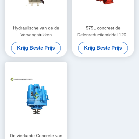
Hydraulische van de de
575L concreet de
Vervangstukken
Delenreductiemiddel 1200
Hydraulische Olie van de
T/min van de
Krijg Beste Prijs
Krijg Beste Prijs
Concrete Mixervrachtwagen
Vrachtwagenmixer 12
de Koelerradiator
Maanden Verzekerings
4443.091.X006
De vierkante Concrete van