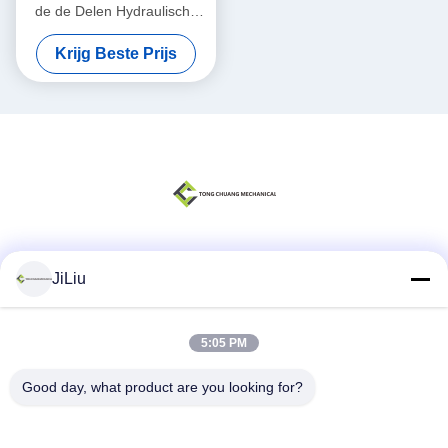
de de Delen Hydraulische
Pomp van de
Krijg Beste Prijs
Vrachtwagenmixer Motor
A2FM56
Sociale media
JiLiu
5:05 PM
Snel contact
Good day, what product are you looking for?
Telefoon
0086-18975137227