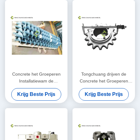
Concrete het Groeperen
Tongchuang drijven de
Installatiewam de
Concrete het Groeperen
Douanelengte van het
Installatiedelen een Tand
Krijg Beste Prijs
Krijg Beste Prijs
Schroeftransportband Dik
voor Mixerreductiemiddel
gemaakte Staal