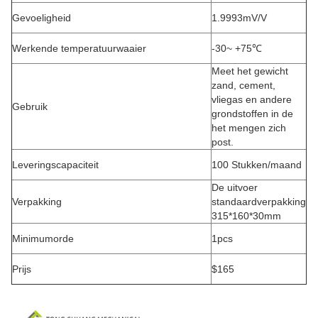
Gevoeligheid
1.9993mV/V
Werkende temperatuurwaaier
-30~ +75℃
Meet het gewicht
zand, cement,
vliegas en andere
Gebruik
grondstoffen in de
het mengen zich
post.
Leveringscapaciteit
100 Stukken/maand
De uitvoer
Verpakking
standaardverpakking
315*160*30mm
Minimumorde
1pcs
Prijs
$165