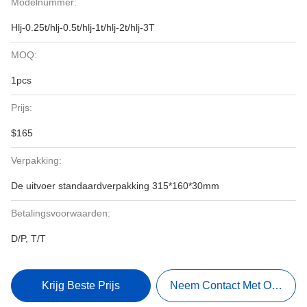
Modelnummer:
Hlj-0.25t/hlj-0.5t/hlj-1t/hlj-2t/hlj-3T
MOQ:
1pcs
Prijs:
$165
Verpakking:
De uitvoer standaardverpakking 315*160*30mm
Betalingsvoorwaarden:
D/P, T/T
Krijg Beste Prijs
Neem Contact Met Ons Op