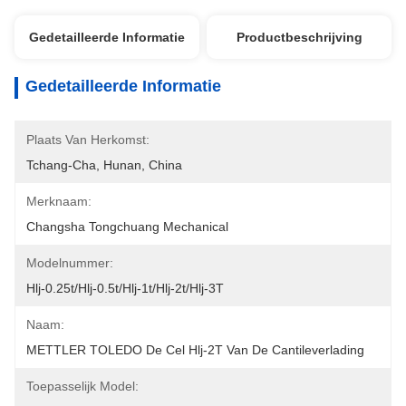
Gedetailleerde Informatie
Productbeschrijving
Gedetailleerde Informatie
Plaats Van Herkomst:
Tchang-Cha, Hunan, China
Merknaam:
Changsha Tongchuang Mechanical
Modelnummer:
Hlj-0.25t/hlj-0.5t/hlj-1t/hlj-2t/hlj-3T
Naam:
METTLER TOLEDO De Cel Hlj-2T Van De Cantileverlading
Toepasselijk Model: