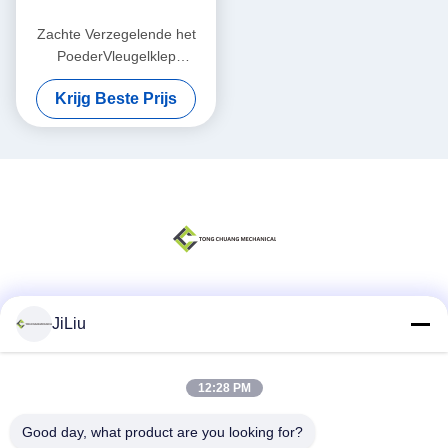
Zachte Verzegelende het
PoederVleugelklep
BV1FS300FE 300mm van
Krijg Beste Prijs
het Type Handcement
Sociale media
JiLiu
12:28 PM
Snel contact
Good day, what product are you looking for?
Telefoon