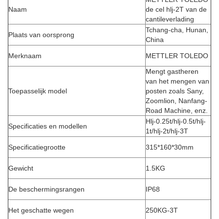
Naam
de cel hlj-2T van de
cantileverlading
Tchang-cha, Hunan,
Plaats van oorsprong
China
Merknaam
METTLER TOLEDO
Mengt gastheren
van het mengen van
Toepasselijk model
posten zoals Sany,
Zoomlion, Nanfang-
Road Machine, enz.
Hlj-0.25t/hlj-0.5t/hlj-
Specificaties en modellen
1t/hlj-2t/hlj-3T
Specificatiegrootte
315*160*30mm
Gewicht
1.5KG
De beschermingsrangen
IP68
Het geschatte wegen
250KG-3T