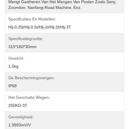
Mengt Gastheren Van Het Mengen Van Posten Zoals Sany, 
Zoomlion, Nanfang-Road Machine, Enz.
Specificaties En Modellen:
Hlj-0.25t/hlj-0.5t/hlj-1t/hlj-2t/hlj-3T
Specificatiegrootte:
315*160*30mm
Gewicht:
1.5kg
De Beschermingsrangen:
IP68
Het Geschatte Wegen:
250KG-3T
Gevoeligheid:
1.9993mV/V