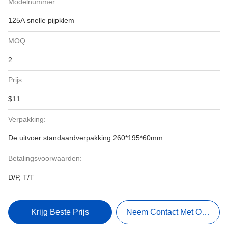
Modelnummer:
125A snelle pijpklem
MOQ:
2
Prijs:
$11
Verpakking:
De uitvoer standaardverpakking 260*195*60mm
Betalingsvoorwaarden:
D/P, T/T
Krijg Beste Prijs
Neem Contact Met Ons Op