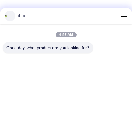
Sociale media
JiLiu
6:57 AM
Snel contact
Good day, what product are you looking for?
Telefoon
0086-18975137227
E-mail
tc18975137227@gmail.com
Adres
169 Renming de Weg van het Oosten, Tchang-cha, Hunan,
China
Privacybeleid
|
Sitemap