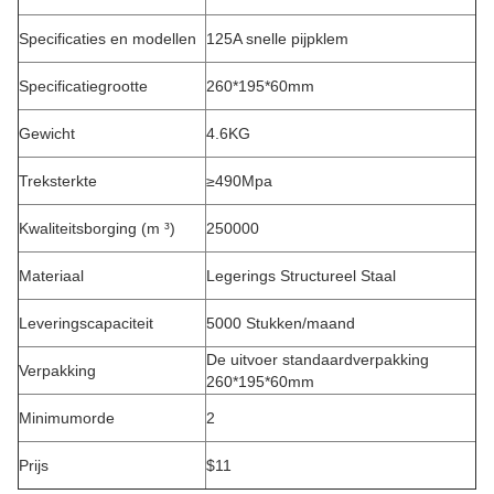
Specificaties en modellen
125A snelle pijpklem
Specificatiegrootte
260*195*60mm
Gewicht
4.6KG
Treksterkte
≥490Mpa
Kwaliteitsborging (m ³)
250000
Materiaal
Legerings Structureel Staal
Leveringscapaciteit
5000 Stukken/maand
De uitvoer standaardverpakking
Verpakking
260*195*60mm
Minimumorde
2
Prijs
$11