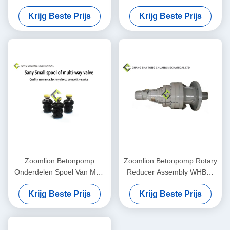
Boom Balansklep
Sanyzoomlion van de
Krijg Beste Prijs
Krijg Beste Prijs
Concrete Pompdelen
Concrete de
Zuigerassemblage
Zoomlion Betonpomp
Zoomlion Betonpomp Rotary
Onderdelen Spoel Van Multi
Reducer Assembly WHBH-
Way Valve
100C 1030201124
Krijg Beste Prijs
Krijg Beste Prijs