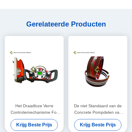
Gerelateerde Producten
Het Draadloze Verre
De niet Standaard van de
Controlemechanisme For
Concrete Pompdelen van
Concrete Pump van
Grootteputzmeister
Krijg Beste Prijs
Krijg Beste Prijs
nauwkeurigheidsputzmeister
Uitrustingen van de de
Cilinderverpakking Rubber