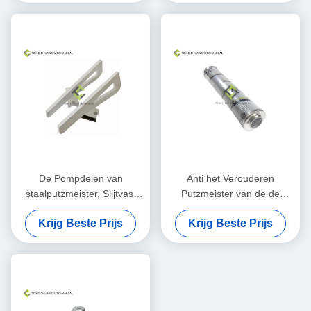
De Pompdelen van
Anti het Verouderen
staalputzmeister, Slijtvast
Putzmeister van de de
Concreet het Mengen zich
Boomolie van Concrete
Krijg Beste Prijs
Krijg Beste Prijs
Blad
Pompdelen de Hydraulische
Filterelement