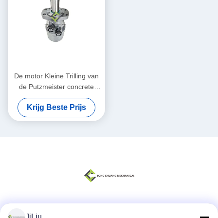
De motor Kleine Trilling van
de Putzmeister concrete
mixer Hydraulisch voor
Krijg Beste Prijs
Concrete Pomp
Sociale media
JiLiu