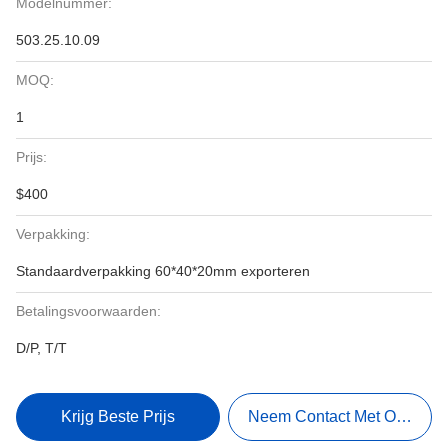
Modelnummer:
503.25.10.09
MOQ:
1
Prijs:
$400
Verpakking:
Standaardverpakking 60*40*20mm exporteren
Betalingsvoorwaarden:
D/P, T/T
Krijg Beste Prijs
Neem Contact Met Ons Op