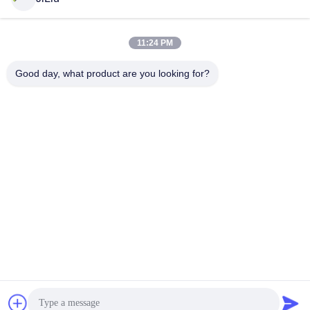
11:24 PM
Snel contact
Good day, what product are you looking for?
Telefoon
0086-18975137227
E-mail
tc18975137227@gmail.com
Adres
169 Renming de Weg van het Oosten, Tchang-cha, Hunan,
China
Privacybeleid
|
Sitemap
China Goed Kwaliteit concrete pompvervangstukken Auteursrecht
© 2022-2026 Changsha Tongchuang Mechanical Co., Ltd. . Allen
Voorgebe*houde rechten.